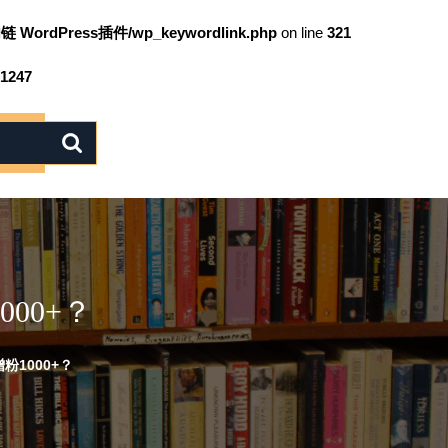
链 WordPress插件/wp_keywordlink.php
on line
321
1247
00+？
1000+？