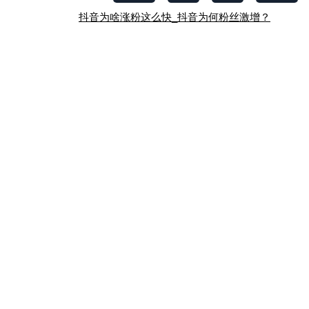
文
抖音为啥涨粉这么快_抖音为何粉丝激增？
章
导
航