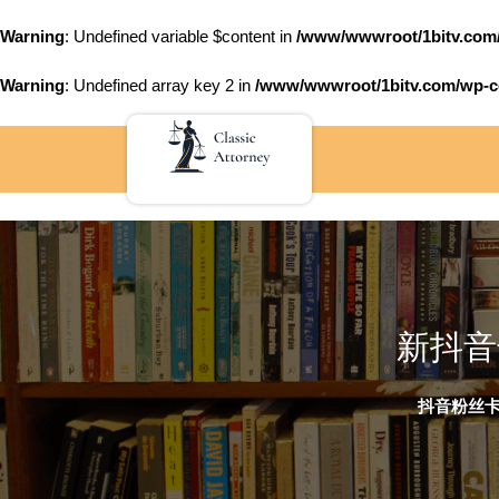
Warning
: Undefined variable $content in
/www/wwwroot/1bitv.c
Warning
: Undefined array key 2 in
/www/wwwroot/1bitv.com/wp-co
Skip
to
content
新抖音
抖音粉丝