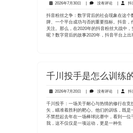
2026
没
2026年7月30日
|
没有评论
|
抖
年
有
7
评
抖音粉丝之争：数字背后的社会现象在这个
月
论
牌、一个平台成功与否的重要指标。抖音，
30
关注。那么，在2020年的抖音粉丝大战中
日
呢？数字背后的故事2020年，抖音平台上
千川投手是怎么训练的
2026
没
2026年7月20日
|
没有评论
|
抖
年
有
7
评
千川投手：一场关于耐心与热情的修行在竞
月
论
矢，瞄准着胜利的靶心。他们的训练，既是
20
不禁想起去年在一场棒球比赛中，看到一位
日
我，这不仅仅是一项运动，更是一种生