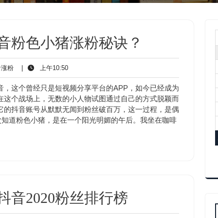
抖音粉色小猪涨粉秘诀？
抖
上
涨粉
|
上午10:50
音
午
涨
10:50
音，这个曾经只是短视频分享平台的APP，如今已经成为
粉
在这个战场上，无数的小人物试图通过自己的方式脱颖而
它的抖音账号从默默无闻到粉丝破百万，这一过程，是偶
次知道粉色小猪，是在一个阳光明媚的午后。我坐在咖啡
抖音2020粉丝排行榜