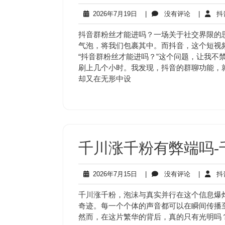
2026
没
2026年7月19日
|
没有评论
|
抖
年
有
7
评
抖音群粉丝才能进吗？一场关于社交界限的
月
论
气泡，将我们包裹其中。而抖音，这个短视
19
“抖音群粉丝才能进吗？”这个问题，让我不
日
刷上几个小时。我发现，抖音的群聊功能，
却又在无形中设
千川涨千粉有弊端吗-
2026
没
2026年7月15日
|
没有评论
|
抖
年
有
7
评
千川涨千粉，泡沫与真实并行在这个信息爆炸
月
论
奇迹。每一个个体的声音都可以在瞬间传播
15
然而，在这片繁华的背后，真的只有光明吗
日