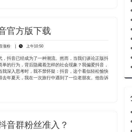
音官方版下载
抖
上
音涨粉
|
上午10:50
音
午
涨
10:50
代，抖音已经成为了一种潮流。然而，当我们谈论正版抖
粉
简单的行为，背后隐藏着怎样的社会现象？我偏爱抖音，
当我深入思考时，我不禁怀疑：抖音，这个看似轻松愉快
得去年夏天，我在一次旅行中遇到了一位老朋友。他告诉
抖音群粉丝准入？