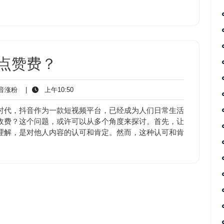
点赞费？
抖
上
音涨粉
|
上午10:50
音
午
涨
10:50
时代，抖音作为一款短视频平台，已经成为人们日常生活
粉
收费？这个问题，或许可以从多个角度来探讨。首先，让
理解，是对他人内容的认可和肯定。然而，这种认可和肯