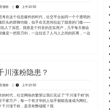
抖
上
音涨粉
|
上午10:50
音
午
涨
10:50
思考在这个信息爆炸的时代，社交平台如同一个个透明的
粉
频巨头的群聊功能，似乎在无意间拉起了隐形的门槛——
禁陷入了深思。我曾是个抖音的忠实用户，几乎每天都会
就像是一把双刃剑，一边拉近了人与人之间的距离，一边
千川涨粉隐患？
抖
上
音涨粉
|
上午10:50
音
午
涨
10:50
的时代，社交网络的繁荣让我们见证了“千川涨千粉”的
粉
至千家万户，每一个有才华的人似乎都能迅速成为网红。
？千川涨千粉，是否有弊端呢？我