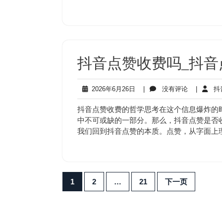
抖音点赞收费吗_抖音
2026
没
2026年6月26日
|
没有评论
|
抖
年
有
6
评
抖音点赞收费的哲学思考在这个信息爆炸的
月
论
中不可或缺的一部分。那么，抖音点赞是否
26
我们回到抖音点赞的本质。点赞，从字面上
日
文
1
2
…
21
下一页
章
分