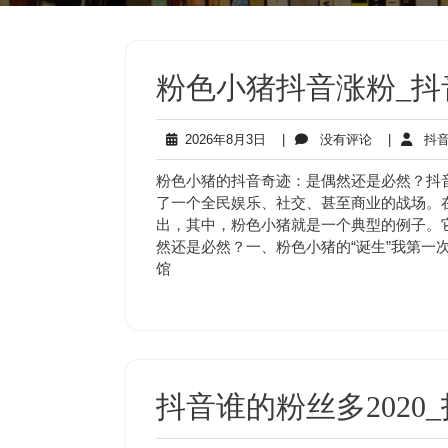
粉色小猪抖音涨粉_
2026
没
2026年8月3日
|
没有评论
|
抖音
年
有
8
评
粉色小猪的抖音奇迹：是偶然还是必然？抖
月
论
了一个全民娱乐、社交、甚至商业的战场。
3
出，其中，粉色小猪就是一个典型的例子。
日
然还是必然？一、粉色小猪的“诞生”我第一
馆
抖音谁的粉丝多2020_