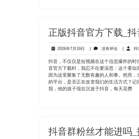
正版抖音官方下载_抖
2026
没
2026年7月19日
|
没有评论
|
抖
年
有
7
评
抖音，不仅仅是短视频在这个信息爆炸的时
月
论
音官方下载时，我忍不住要深思：这个看似
19
因为这里聚集了无数有趣的人和事。然而，
日
的平台，是否正在改变我们的生活方式？记
我，他的孩子现在沉迷于抖音，每天花费
抖音群粉丝才能进吗_