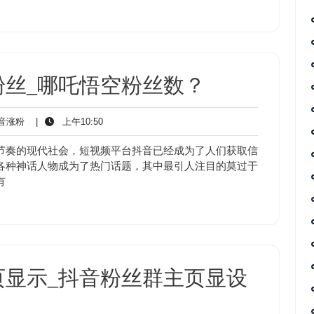
粉丝_哪吒悟空粉丝数？
抖
上
音涨粉
|
上午10:50
音
午
涨
10:50
节奏的现代社会，短视频平台抖音已经成为了人们获取信
粉
各种神话人物成为了热门话题，其中最引人注目的莫过于
有
页显示_抖音粉丝群主页显设