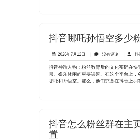
抖音哪吒孙悟空多少
2026
没
2026年7月12日
|
没有评论
|
抖
年
有
7
评
抖音神话人物：粉丝数背后的文化密码在快
月
论
息、娱乐休闲的重要渠道。在这个平台上，
12
哪吒和孙悟空。那么，他们究竟在抖音上拥
日
抖音怎么粉丝群在主
置