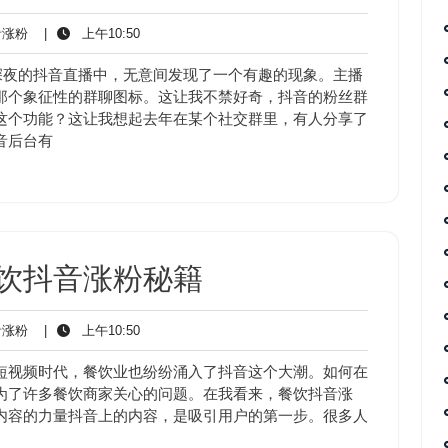
抖
上
涨粉
|
上午10:50
音
午
涨
10:50
深夜的抖音直播中，无意间发现了一个有趣的现象。主播
粉
那个象征性的群聊图标。这让我不禁好奇，抖音的粉丝群
这个功能？这让我想起去年在某个社交群里，有人分享了
音后台有
饮抖音涨粉秘籍
抖
上
涨粉
|
上午10:50
音
午
涨
10:50
短视频时代，餐饮业也纷纷涌入了抖音这个大潮。如何在
粉
为了许多餐饮商家关心的问题。在我看来，餐饮抖音涨
内容的力量抖音上的内容，是吸引用户的第一步。很多人