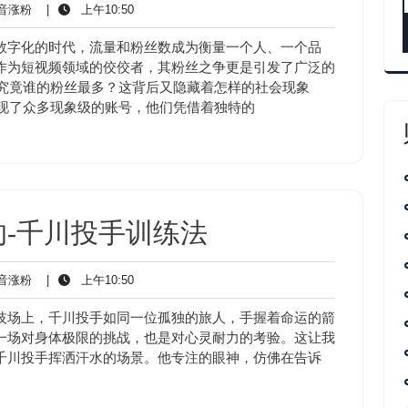
抖
上
音涨粉
|
上午10:50
音
午
涨
10:50
数字化的时代，流量和粉丝数成为衡量一个人、一个品
粉
作为短视频领域的佼佼者，其粉丝之争更是引发了广泛的
，究竟谁的粉丝最多？这背后又隐藏着怎样的社会现象
出现了众多现象级的账号，他们凭借着独特的
-千川投手训练法
抖
上
音涨粉
|
上午10:50
音
午
涨
10:50
技场上，千川投手如同一位孤独的旅人，手握着命运的箭
粉
一场对身体极限的挑战，也是对心灵耐力的考验。这让我
千川投手挥洒汗水的场景。他专注的眼神，仿佛在告诉