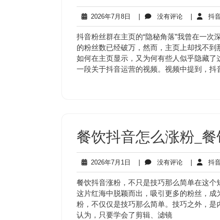
2026
没
2026年7月8日
|
没有评论
|
抖音
年
有
7
评
抖音粉丝群在主页的“隐秘角落”我曾在一次
月
论
的粉丝数已经破万，然而，主页上却找不到
8
如何在主页显示，又为何有些人似乎隐藏了
日
一段关于抖音运营的视频。视频中提到，抖
餐饮抖音怎么涨粉_餐
2026
没
2026年7月1日
|
没有评论
|
抖音
年
有
7
评
餐饮抖音涨粉，不只是技巧那么简单在这个
月
论
这片红海中脱颖而出，吸引更多的粉丝，成
1
粉，不仅仅是技巧那么简单。技巧之外，是
日
认为，只要学会了剪辑、滤镜