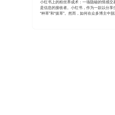
7
评
小红书上的粉丝养成术：一场隐秘的情感交
月
论
是信息的接收者。小红书，作为一款以分享
1
“种草”和“拔草”。然而，如何在众多博主中
日