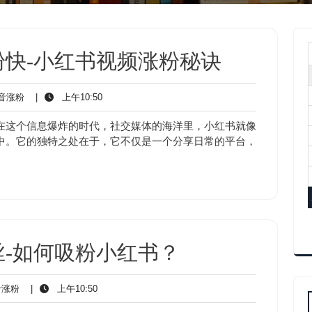
快-小红书视频涨粉秘诀
抖
上
音涨粉
|
上午10:50
音
午
涨
10:50
在这个信息爆炸的时代，社交媒体的海洋里，小红书就像
粉
中。它的独特之处在于，它不仅是一个分享日常的平台，
-如何吸粉小红书？
抖
上
涨粉
|
上午10:50
音
午