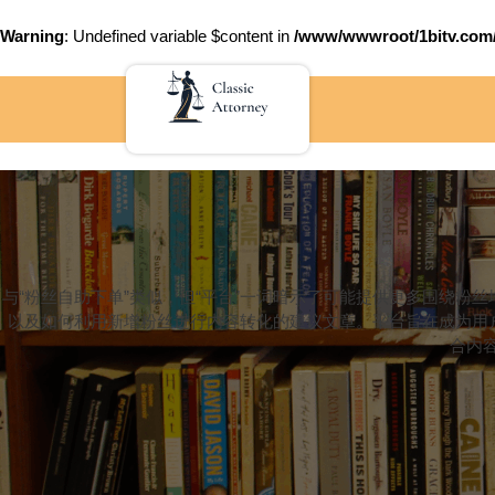
Warning
: Undefined variable $content in
/www/wwwroot/1bitv.c
Skip
to
content
与“粉丝自助下单”类似，但“平台”一词暗示了可能提供更多围绕
以及如何利用新增粉丝进行内容转化的建议文章。平台旨在成为用
合内