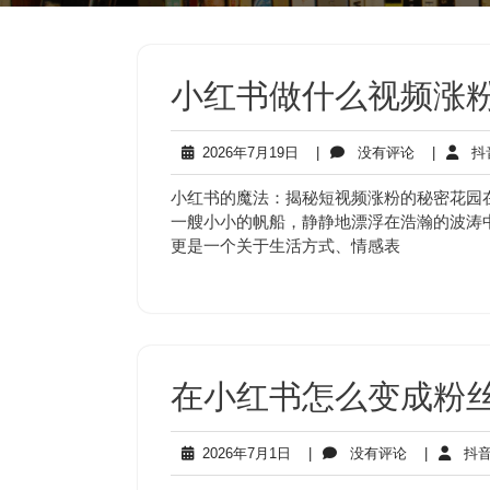
小红书做什么视频涨粉
2026
没
2026年7月19日
|
没有评论
|
抖
年
有
7
评
小红书的魔法：揭秘短视频涨粉的秘密花园
月
论
一艘小小的帆船，静静地漂浮在浩瀚的波涛
19
更是一个关于生活方式、情感表
日
在小红书怎么变成粉丝
2026
没
2026年7月1日
|
没有评论
|
抖音
年
有