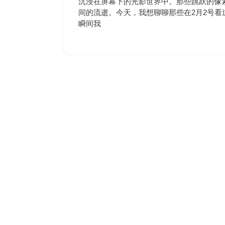
沉浸在屏幕下的光影世界中。那些跳跃的像
8
间的流逝。今天，我想聊聊那些在2月2号
日
瞬间我