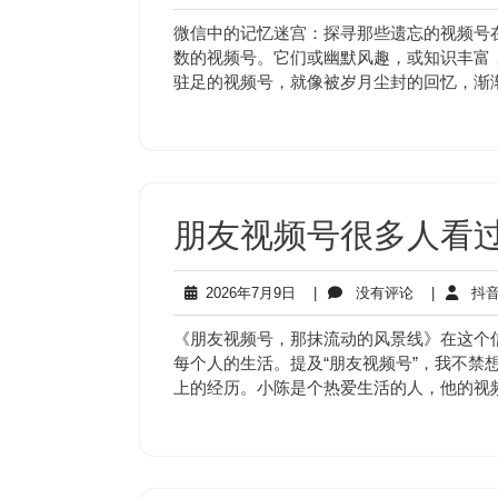
年
有
7
评
微信中的记忆迷宫：探寻那些遗忘的视频号
月
论
数的视频号。它们或幽默风趣，或知识丰富
10
驻足的视频号，就像被岁月尘封的回忆，渐
日
朋友视频号很多人看过
2026
没
2026年7月9日
|
没有评论
|
抖音
年
有
7
评
《朋友视频号，那抹流动的风景线》在这个
月
论
每个人的生活。提及“朋友视频号”，我不禁
9
上的经历。小陈是个热爱生活的人，他的视
日