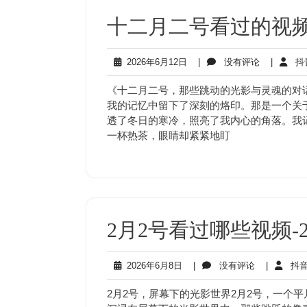
十二月二号看过的视频
2026
没
2026年6月12日
|
没有评论
|
抖
年
有
6
评
《十二月二号，那些跳动的光影与灵魂的对
月
论
我的记忆中留下了深刻的烙印。那是一个关
12
透了冬日的寒冷，照亮了我内心的角落。我
日
一杯热茶，眼睛却紧紧地盯
2月2号看过哪些视频-
2026
没
2026年6月8日
|
没有评论
|
抖音
年
有
6
评
2月2号，屏幕下的光影世界2月2号，一个
月
论