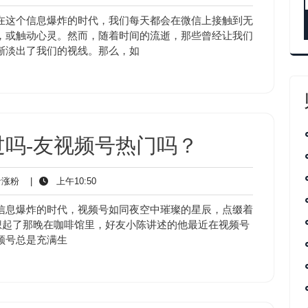
音
午
涨
10:50
在这个信息爆炸的时代，我们每天都会在微信上接触到无
粉
，或触动心灵。然而，随着时间的流逝，那些曾经让我们
渐淡出了我们的视线。那么，如
吗-友视频号热门吗？
抖
上
涨粉
|
上午10:50
音
午
涨
10:50
信息爆炸的时代，视频号如同夜空中璀璨的星辰，点缀着
粉
想起了那晚在咖啡馆里，好友小陈讲述的他最近在视频号
频号总是充满生