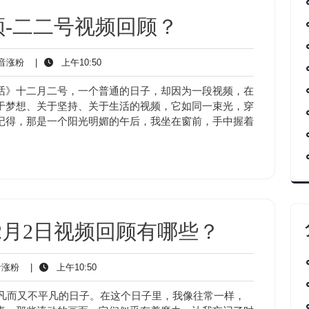
-二二号视频回顾？
抖
上
音涨粉
|
上午10:50
音
午
涨
10:50
话》十二月二号，一个普通的日子，却因为一段视频，在
粉
于梦想、关于坚持、关于生活的视频，它如同一束光，穿
记得，那是一个阳光明媚的午后，我坐在窗前，手中握着
2月2日视频回顾有哪些？
抖
上
涨粉
|
上午10:50
音
午
涨
10:50
平凡而又不平凡的日子。在这个日子里，我像往常一样，
粉