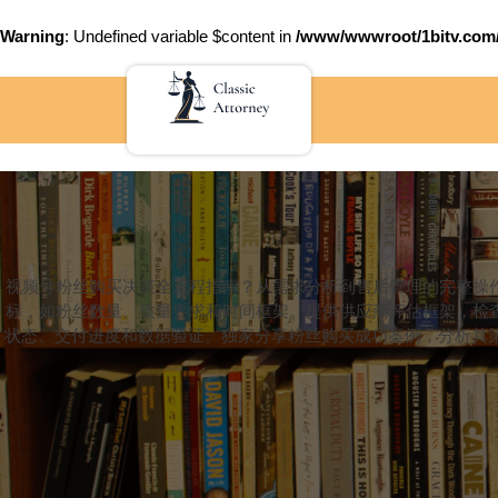
Warning
: Undefined variable $content in
/www/wwwroot/1bitv.c
Skip
to
content
视频号粉丝购买决策全流程指南？从需求分析到售后管理的完整操
标，如粉丝数量、质量要求和时间框架。提供供应商评估框架，检
状态、交付进度和数据验证。独家分享粉丝购买成功案例，分析其策略