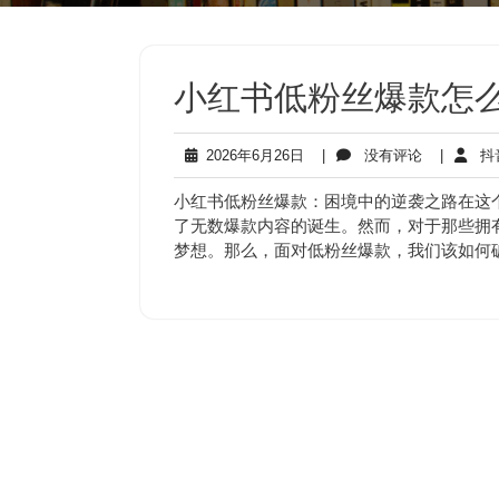
小红书低粉丝爆款怎么
2026
没
2026年6月26日
|
没有评论
|
抖
年
有
6
评
小红书低粉丝爆款：困境中的逆袭之路在这
月
论
了无数爆款内容的诞生。然而，对于那些拥
26
梦想。那么，面对低粉丝爆款，我们该如何
日