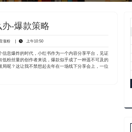
办-爆款策略
抖
上
音涨粉
|
上午10:50
音
午
涨
10:50
个信息爆炸的时代，小红书作为一个内容分享平台，见证
粉
有低粉丝量的创作者来说，爆款似乎成了一种遥不可及的
破局呢？这让我不禁想起去年在一场线下分享会上，一位