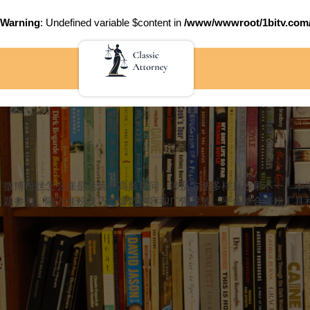
Warning
: Undefined variable $content in
/www/wwwroot/1bitv.c
Skip
to
content
微博粉丝怎么涨是运营者高频疑问，涉及方法多样且效果不一。本
题参与，融入涨粉技巧如爆款内容和广告投放。平台整合涨粉工具