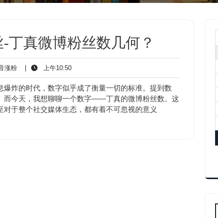
-丁真微博粉丝数几何？
抖
上
音涨粉
|
上午10:50
音
午
涨
10:50
息爆炸的时代，数字似乎成了衡量一切的标准。提到数
粉
。而今天，我想聊聊一个数字——丁真的微博粉丝数。这
至对于整个社交媒体生态，都有着不可忽视的意义