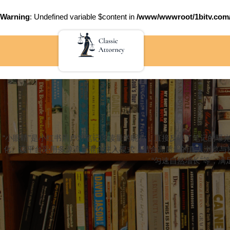
Warning
: Undefined variable $content in
/www/wwwroot/1bitv.c
Skip
to
content
“小眼睛”是小红书用户对笔记阅读量的昵称，直接反映了笔记的曝
化。该平台采用多源流量混合注入模式，结合高质量的真人浏览与
“匀速自然增长”等，