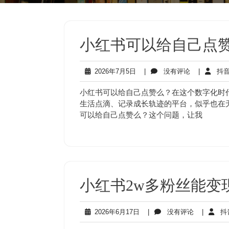
小红书可以给自己点赞
2026
没
2026年7月5日
|
没有评论
|
抖音
年
有
7
评
小红书可以给自己点赞么？在这个数字化时
月
论
生活点滴、记录成长轨迹的平台，似乎也在
5
可以给自己点赞么？这个问题，让我
日
小红书2w多粉丝能变
2026
没
2026年6月17日
|
没有评论
|
抖
年
有