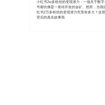
6
评
小红书2w多粉丝的变现潜力：一场关于数字
月
论
号都仿佛是一座待开发的金矿。然而，当我
17
红书2万多粉丝的变现潜力究竟有多大？这
日
背后的真实故事我