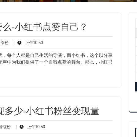
么-小红书点赞自己？
抖
上
涨粉
|
上午10:50
音
午
涨
10:50
代，每个人都是自己生活的导演，而小红书，这个以分享
粉
无声中为我们提供了一个自我点赞的舞台。那么，小红书
现多少-小红书粉丝变现量
抖
上
音涨粉
|
上午10:50
音
午