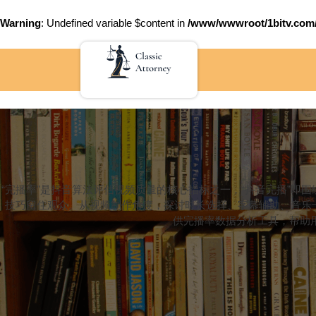
Warning
: Undefined variable $content in
/www/wwwroot/1bitv.c
Skip
to
content
“完播率”是抖音算法评估视频质量的核心指标之一，“抖音完播”
技巧留住观众。从视频制作角度，探讨时长选择、字幕辅助、音乐
供完播率数据分析工具，帮助