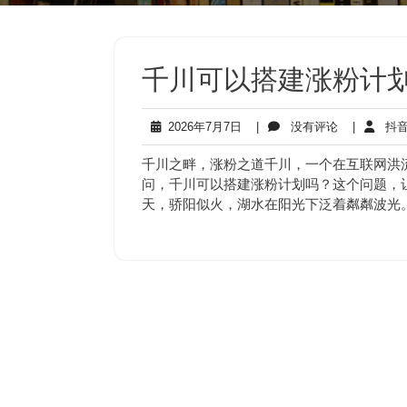
千川可以搭建涨粉计划
2026
没
2026年7月7日
|
没有评论
|
抖音
年
有
7
评
千川之畔，涨粉之道千川，一个在互联网洪
月
论
问，千川可以搭建涨粉计划吗？这个问题，
7
天，骄阳似火，湖水在阳光下泛着粼粼波光
日