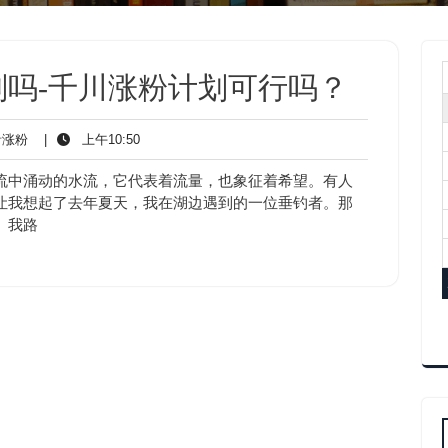
吗-千川涨粉计划可行吗？
抖
上
涨粉
|
上午10:50
音
午
涨
10:50
流中涌动的水流，它代表着流量，也象征着希望。有人
粉
让我想起了去年夏天，我在湖边遇到的一位垂钓者。那
。我路