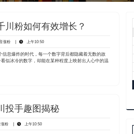
千川粉如何有效增长？
抖
上
音涨粉
|
上午10:50
音
午
涨
10:50
个信息爆炸的时代，每一个数字背后都隐藏着无数的故
粉
个看似冰冷的数字，却能在某种程度上映射出人心中的温
川投手趣图揭秘
抖
上
涨粉
|
上午10:50
音
午