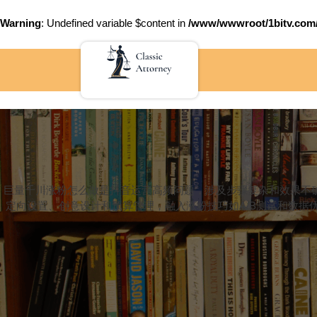
Warning
: Undefined variable $content in
/www/wwwroot/1bitv.c
Skip
to
content
巨量千川涨粉怎么做是抖音运营高频问题，涉及步骤复杂和效果不
定向设置、创意设计和预算管理，融入涨粉技巧如A/B测试和数