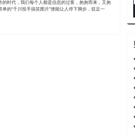
涨
10:50
炸的时代，我们每个人都是信息的过客，匆匆而来，又匆
粉
单的“千川投手搞笑图片”便能让人停下脚步，驻足一