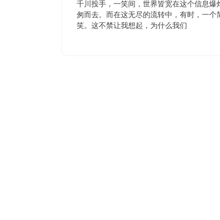
7
评
千川投手，一笑间，世界皆宽在这个信息爆
月
论
匆而去。而在这无尽的流转中，有时，一个简
2
笑。这不禁让我想起，为什么我们
日