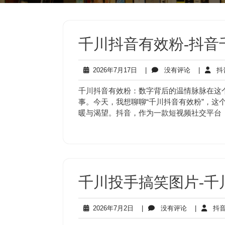
千川抖音有效粉-抖音
2026
没
2026年7月17日
|
没有评论
|
抖
年
有
7
评
千川抖音有效粉：数字背后的温情脉脉在这
月
论
事。今天，我想聊聊“千川抖音有效粉”，这
17
暖与渴望。抖音，作为一款短视频社交平台
日
千川投手搞笑图片-千
2026
没
2026年7月2日
|
没有评论
|
抖音
年
有