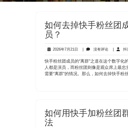
如何去掉快手粉丝团成
员？
2026
没
2026年7月21日
|
没有评论
|
抖
年
有
7
评
快手粉丝团成员的“离群”之道在这个数字化
月
论
人都是演员，而粉丝团则像是观众席上最忠
21
需要“离群”的情况。那么，如何去掉快手粉
日
如何用快手加粉丝团群
法