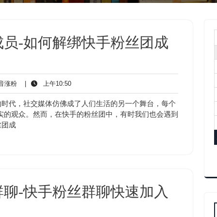
员-如何解绑快手粉丝团成
抖
上
音涨粉
|
上午10:50
音
午
涨
10:50
的时代，社交媒体仿佛成了人们生活的另一个舞台，每个
粉
实的观众。然而，在快手的粉丝团中，有时我们也会遇到
丝团成
聊-快手粉丝群聊快速加入