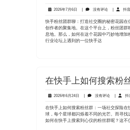
2026
没
2026年7月6日
|
没有评论
|
抖音
年
有
7
评
快手粉丝团群聊：打造社交圈的秘密花园在
月
论
创作者的聚集地。在这个平台上，粉丝团群
6
息地。那么，如何在这个花园中巧妙地增加
日
行业论坛上遇到的一位快手达
在快手上如何搜索粉丝
2026
没
2026年6月24日
|
没有评论
|
抖
年
有
6
评
在快手上如何搜索粉丝群：一场社交探险在
月
论
球，每个星球都闪烁着不同的光芒。而寻找
24
如何在快手上搜索到心仪的粉丝群呢？这不
日