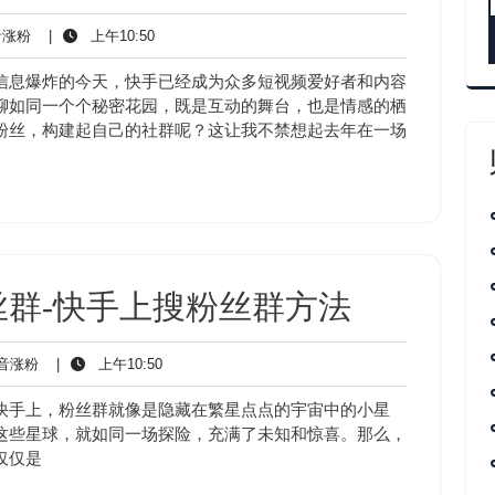
抖
上
涨粉
|
上午10:50
音
午
涨
10:50
信息爆炸的今天，快手已经成为众多短视频爱好者和内容
粉
聊如同一个个秘密花园，既是互动的舞台，也是情感的栖
粉丝，构建起自己的社群呢？这让我不禁想起去年在一场
群-快手上搜粉丝群方法
抖
上
音涨粉
|
上午10:50
音
午
涨
10:50
快手上，粉丝群就像是隐藏在繁星点点的宇宙中的小星
粉
这些星球，就如同一场探险，充满了未知和惊喜。那么，
仅仅是