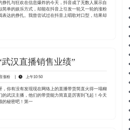
涨
10:50
的挣扎与狂欢在信息爆炸的今天，抖音成了无数人展示自
粉
似简单的娱乐方式，却能在抖音上引发一轮又一轮的涨粉
我表达的挣扎。我曾尝试过在抖音上唱歌对口型，结果却
“武汉直播销售业绩”
抖
上
音涨粉
|
上午10:50
音
午
涨
10:50
呀，你有没有发现现在网络上的直播带货简直火得一塌糊
粉
们的武汉主播，他们的带货能力简直是厉害到飞起！今天
额的秘密吧！第一