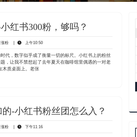
-小红书300粉，够吗？
抖
上
涨粉
|
上午10:50
音
午
涨
10:50
的时代，数字似乎成了衡量一切的标尺。小红书上的粉丝
粉
问题，让我不禁想起了去年夏天在咖啡馆里偶遇的一对老
在木质桌面上。老张
的-小红书粉丝团怎么入？
抖
下
涨粉
|
下午11:16
音
午