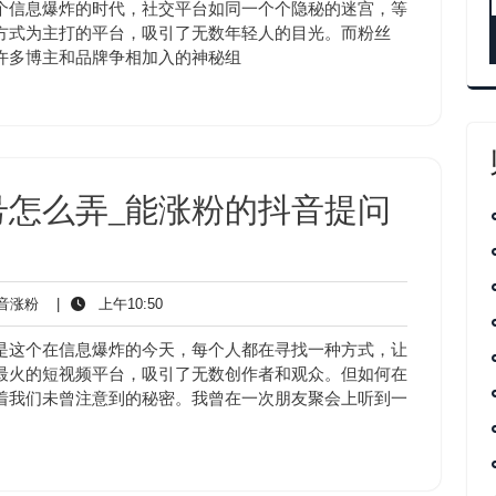
涨
11:16
个信息爆炸的时代，社交平台如同一个个隐秘的迷宫，等
粉
方式为主打的平台，吸引了无数年轻人的目光。而粉丝
许多博主和品牌争相加入的神秘组
号怎么弄_能涨粉的抖音提问
抖
上
音涨粉
|
上午10:50
音
午
涨
10:50
是这个在信息爆炸的今天，每个人都在寻找一种方式，让
粉
最火的短视频平台，吸引了无数创作者和观众。但如何在
着我们未曾注意到的秘密。我曾在一次朋友聚会上听到一