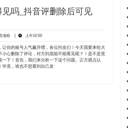
得见吗_抖音评删除后可见
抖
上
音涨粉
|
上午10:50
音
午
涨
10:50
，让你的账号人气飙升嘿，各位抖友们！今天我要来给大
粉
不小心删除了评论，对方到底能不能看见呢？！是不是觉
索一下！首先，我们来分析一下这个问题。正方观点认
！毕竟，谁也不想看到自己发