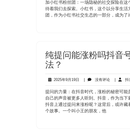
6
评
加小红书粉丝团：一场隐秘的社交探险在这
月
论
待着我们去探索。小红书，这个以分享生活
7
团，作为小红书社交生态的一部分，成为了
日
纯提问能涨粉吗抖音
法？
2025
没
2025年9月19日
|
没有评论
|
抖
年
有
9
评
提问的力量：在抖音时代，涨粉的秘密可能
月
论
自己的声音被更多人听到。抖音，作为当下
19
抖音上通过提问来涨粉呢？这背后，或许藏
日
个故事。一个叫小王的朋友，他