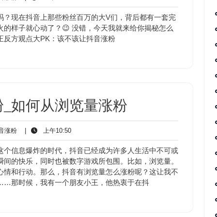
音
午
涨
10:50
吗？现在抖音上那些粉丝百万的大V们，背后都有一套完
粉
的样子就心动了？😉 没错，今天我就来给你揭秘怎么
正反方观点大PK：该不该让抖音涨粉
粉_如何从浏览量涨粉
抖
上
音涨粉
|
上午10:50
音
午
涨
10:50
这个信息爆炸的时代，抖音已经成为许多人生活中不可或
粉
瞬间的快乐，同时也被数字游戏所包围。比如，浏览量。
心情和行动。那么，抖音有浏览量怎么涨粉呢？这让我不
……那时候，我有一个朋友小王，他热衷于在抖