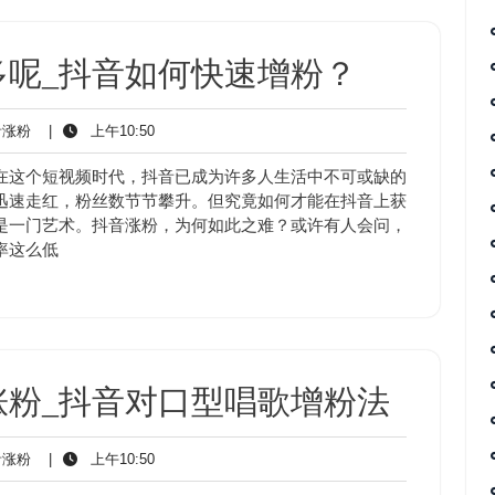
多呢_抖音如何快速增粉？
抖
上
涨粉
|
上午10:50
音
午
涨
10:50
在这个短视频时代，抖音已成为许多人生活中不可或缺的
粉
迅速走红，粉丝数节节攀升。但究竟如何才能在抖音上获
是一门艺术。抖音涨粉，为何如此之难？或许有人会问，
率这么低
涨粉_抖音对口型唱歌增粉法
抖
上
涨粉
|
上午10:50
音
午