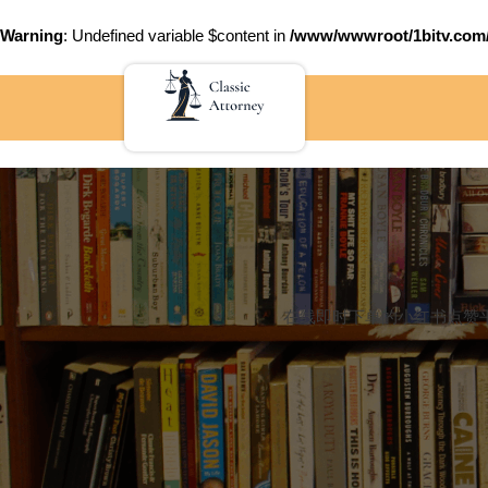
Warning
: Undefined variable $content in
/www/wwwroot/1bitv.c
Skip
to
content
在线即时下单的小红书点赞