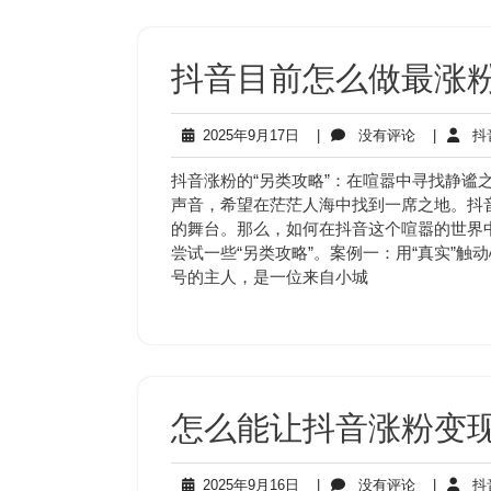
抖音目前怎么做最涨
2025
没
2025年9月17日
|
没有评论
|
抖
年
有
9
评
抖音涨粉的“另类攻略”：在喧嚣中寻找静谧
月
论
声音，希望在茫茫人海中找到一席之地。抖
17
的舞台。那么，如何在抖音这个喧嚣的世界
日
尝试一些“另类攻略”。案例一：用“真实”触
号的主人，是一位来自小城
怎么能让抖音涨粉变
2025
没
2025年9月16日
|
没有评论
|
抖