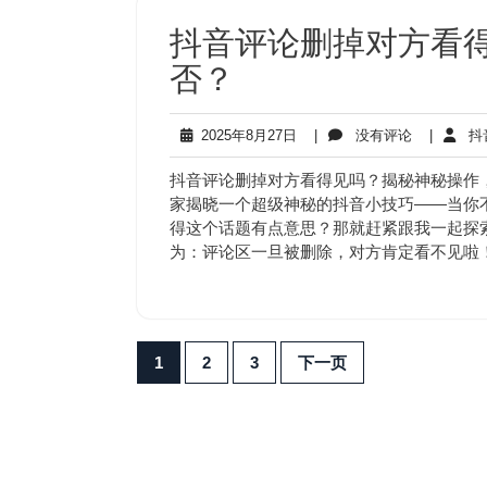
抖音评论删掉对方看
否？
2025
没
2025年8月27日
|
没有评论
|
抖
年
有
8
评
抖音评论删掉对方看得见吗？揭秘神秘操作
月
论
家揭晓一个超级神秘的抖音小技巧——当你
27
得这个话题有点意思？那就赶紧跟我一起探
日
为：评论区一旦被删除，对方肯定看不见啦
文
1
2
3
下一页
章
分
页