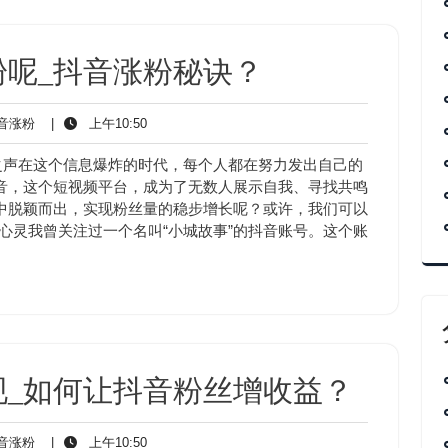
粉呢_抖音涨粉秘诀？
抖
上
音涨粉
|
上午10:50
音
午
涨
10:50
之声在这个信息爆炸的时代，每个人都在努力发出自己的
粉
音，这个短视频平台，成为了无数人展示自我、寻找共鸣
中脱颖而出，实现粉丝量的稳步增长呢？或许，我们可以
动心灵我曾关注过一个名叫“小城故事”的抖音账号。这个账
现_如何让抖音粉丝增收益？
抖
上
音涨粉
|
上午10:50