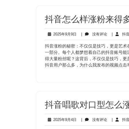
抖音怎么样涨粉来得
2025
没
2025年9月9日
|
没有评论
|
抖音
年
有
9
评
抖音涨粉的秘密：不仅仅是技巧，更是艺术
月
论
一部分。每个人都梦想着自己的抖音账号能
9
得大量粉丝呢？这背后，不仅仅是技巧，更
日
抖音用户那么多，为什么我发布的视频点击
抖音唱歌对口型怎么
2025
没
2025年9月4日
|
没有评论
|
抖音
年
有