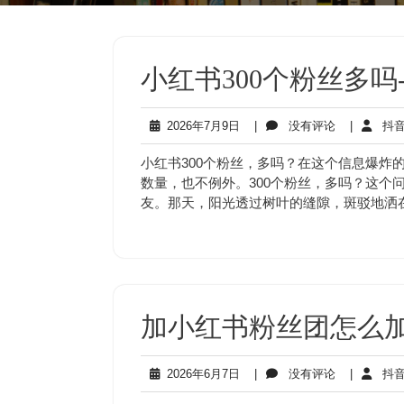
小红书300个粉丝多吗
2026
没
2026年7月9日
|
没有评论
|
抖音
年
有
7
评
小红书300个粉丝，多吗？在这个信息爆炸
月
论
数量，也不例外。300个粉丝，多吗？这个
9
友。那天，阳光透过树叶的缝隙，斑驳地洒
日
加小红书粉丝团怎么加
2026
没
2026年6月7日
|
没有评论
|
抖音
年
有