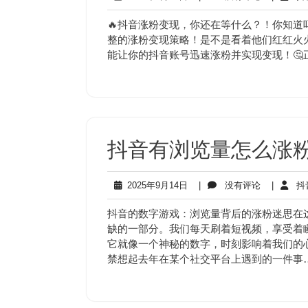
年
有
9
评
🔥抖音涨粉变现，你还在等什么？！你知道
月
论
整的涨粉变现策略！是不是看着他们红红火火
16
能让你的抖音账号迅速涨粉并实现变现！🤔
日
抖音有浏览量怎么涨
2025
没
2025年9月14日
|
没有评论
|
抖
年
有
9
评
抖音的数字游戏：浏览量背后的涨粉迷思在
月
论
缺的一部分。我们每天刷着短视频，享受着
14
它就像一个神秘的数字，时刻影响着我们的
日
禁想起去年在某个社交平台上遇到的一件事