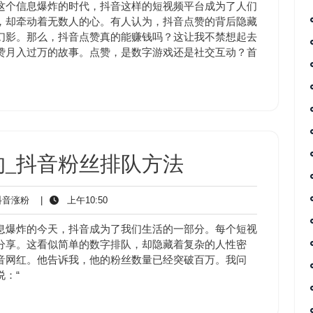
涨
10:50
这个信息爆炸的时代，抖音这样的短视频平台成为了人们
粉
，却牵动着无数人的心。有人认为，抖音点赞的背后隐藏
幻影。那么，抖音点赞真的能赚钱吗？这让我不禁想起去
赞月入过万的故事。点赞，是数字游戏还是社交互动？首
的_抖音粉丝排队方法
抖
上
音涨粉
|
上午10:50
音
午
涨
10:50
息爆炸的今天，抖音成为了我们生活的一部分。每个短视
粉
分享。这看似简单的数字排队，却隐藏着复杂的人性密
音网红。他告诉我，他的粉丝数量已经突破百万。我问
：“