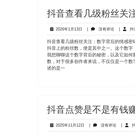
抖音查看几级粉丝关
2026
没
2026年1月13日
|
没有评论
|
抖
年
有
1
评
抖音查看几级粉丝关注：数字背后的情感密
月
论
抖音上的粉丝数，便是其中之一。这个数字
13
我想聊聊这个数字背后的秘密，以及它如何
日
数，对于很多创作者来说，不仅仅是一个数
述的是一
抖音点赞是不是有钱
2025
没
2025年11月12日
|
没有评论
|
抖
年
有