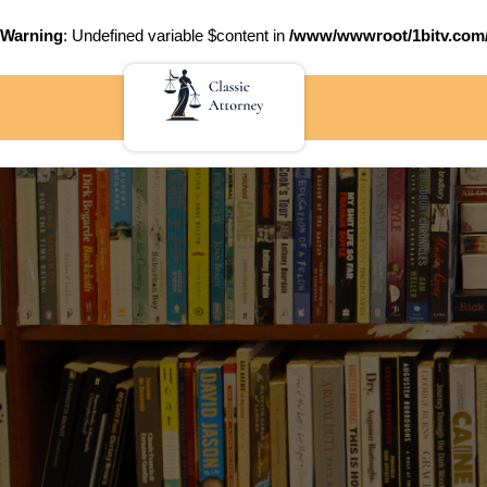
Warning
: Undefined variable $content in
/www/wwwroot/1bitv.c
Skip
to
content