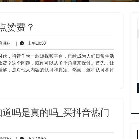
点赞费？
抖
上
音涨粉
|
上午10:50
音
午
涨
10:50
时代，抖音作为一款短视频平台，已经成为人们日常生活
粉
收费？这个问题，或许可以从多个角度来探讨。首先，让
理解，是对他人内容的认可和肯定。然而，这种认可和肯
知道吗是真的吗_买抖音热门
抖
上
音涨粉
|
上午10:50