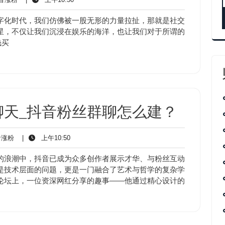
音
午
涨
10:50
字化时代，我们仿佛被一股无形的力量拉扯，那就是社交
粉
星，不仅让我们沉浸在娱乐的海洋，也让我们对于所谓的
钱买
聊天_抖音粉丝群聊怎么建？
抖
上
涨粉
|
上午10:50
音
午
涨
10:50
的浪潮中，抖音已成为众多创作者展示才华、与粉丝互动
粉
是技术层面的问题，更是一门融合了艺术与哲学的复杂学
论坛上，一位资深网红分享的趣事——他通过精心设计的