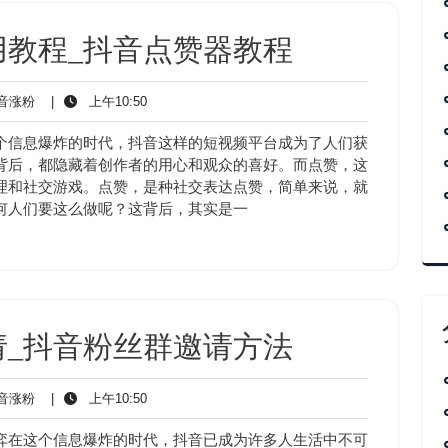
用教程_抖音点赞器教程
抖
上
音涨粉
|
上午10:50
音
午
涨
10:50
个信息爆炸的时代，抖音这样的短视频平台成为了人们获
粉
背后，都隐藏着创作者的用心和观众的喜好。而点赞，这
理和社交游戏。点赞，是种社交表达点赞，简单来说，就
何人们要这么做呢？这背后，其实是一
请_抖音粉丝群邀请方法
抖
上
音涨粉
|
上午10:50
音
午
涨
10:50
弈在这个信息爆炸的时代，抖音已成为许多人生活中不可