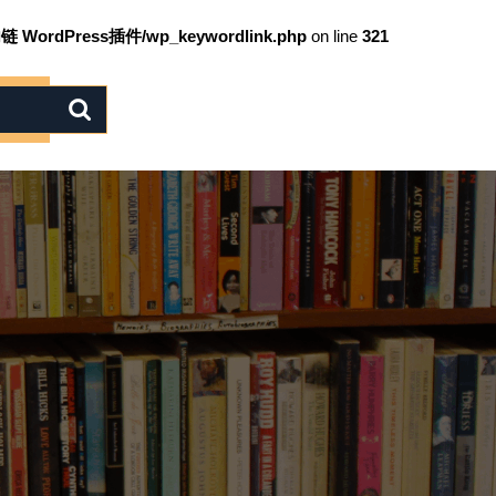
链 WordPress插件/wp_keywordlink.php
on line
321