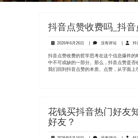
抖音点赞收费吗_抖音
2026
没
2026年6月26日
|
没有评论
|
抖
年
有
6
评
抖音点赞收费的哲学思考在这个信息爆炸的
月
论
中不可或缺的一部分。那么，抖音点赞是否
26
我们回到抖音点赞的本质。点赞，从字面上
日
花钱买抖音热门好友
好友？
2026
没
2026年5月16日
|
没有评论
|
抖