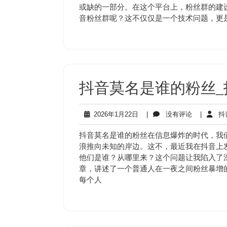
月
论
或缺的一部分。在这个平台上，粉丝群的建
20
音粉丝群呢？这不仅仅是一个技术问题，更
日
抖音莫名是谁的粉丝
2026
没
2026年1月22日
|
没有评论
|
抖
年
有
1
评
抖音莫名是谁的粉丝在信息爆炸的时代，我
月
论
浪推向未知的岸边。这不，最近我在抖音上
22
他们是谁？从哪里来？这个问题让我陷入了
日
章，讲述了一个普通人在一夜之间粉丝暴增
每个人