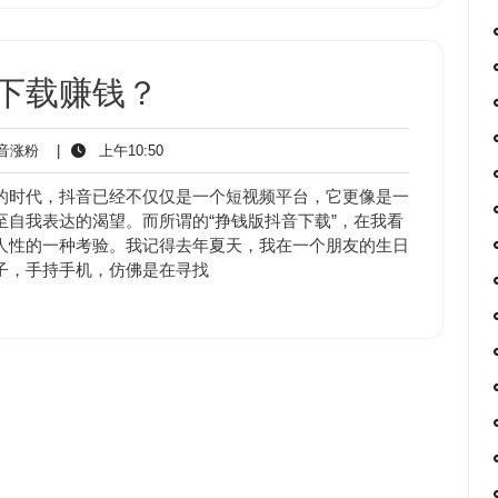
下载赚钱？
抖
上
音涨粉
|
上午10:50
音
午
涨
10:50
的时代，抖音已经不仅仅是一个短视频平台，它更像是一
粉
自我表达的渴望。而所谓的“挣钱版抖音下载”，在我看
人性的一种考验。我记得去年夏天，我在一个朋友的生日
子，手持手机，仿佛是在寻找