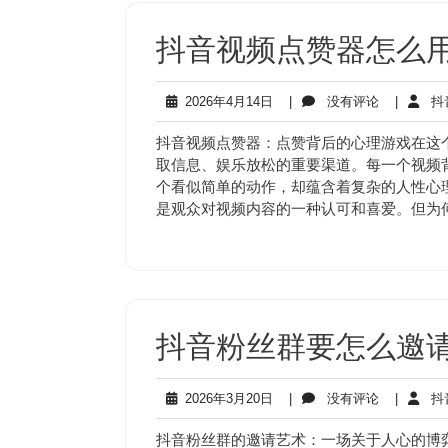
抖音视频点赞器怎么
2026
没
2026年4月14日
|
没有评论
|
抖
年
有
4
评
抖音视频点赞器：点赞背后的心理游戏在这
月
论
取信息、娱乐放松的重要渠道。每一个视频
14
个看似简单的动作，却蕴含着复杂的人性心
日
是观众对视频内容的一种认可和喜爱。但为
抖音粉丝群要怎么邀
2026
没
2026年3月20日
|
没有评论
|
抖
年
有
3
评
抖音粉丝群的邀请艺术：一场关于人心的博