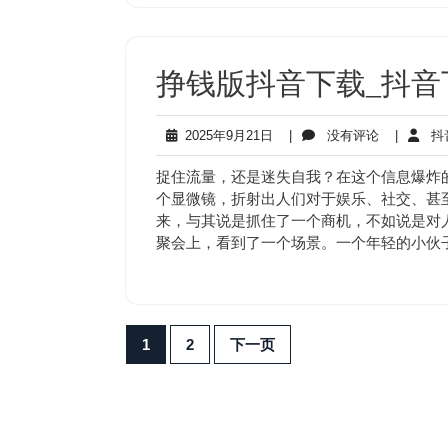
挣钱版抖音下载_抖音
2025
没
2025年9月21日
|
没有评论
|
抖
年
有
9
评
捉住流量，还是迷失自我？在这个信息爆炸
月
论
个显微镜，折射出人们对于娱乐、社交、甚至
21
来，与其说是抓住了一个商机，不如说是对
日
聚会上，看到了一个场景。一个年轻的小伙
文
1
2
下一页
章
分