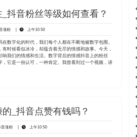
注_抖音粉丝等级如何查看？
抖
上
音涨粉
|
上午10:50
音
午
涨
10:50
码在数字化的时代，我们每个人都在不断地被数字包围。
粉
，有时候看似冰冷，却蕴含着无尽的情感和故事。今天，
影响我们的情感和生活。数字背后的情感抖音上的粉丝
字，它是一份认可，一种肯定。我曾看到过一个视频，讲
赚的_抖音点赞有钱吗？
抖
上
音涨粉
|
上午10:50
音
午