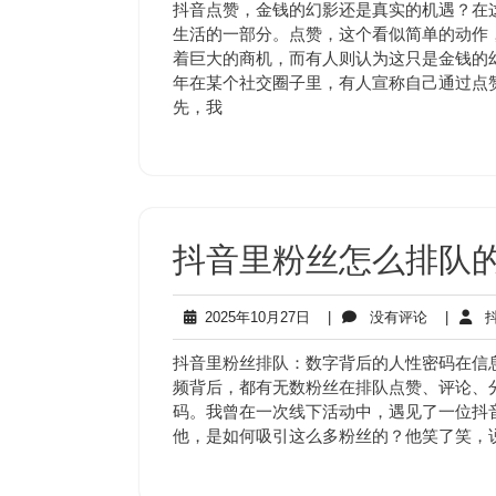
11
评
抖音点赞，金钱的幻影还是真实的机遇？在
月
论
生活的一部分。点赞，这个看似简单的动作
12
着巨大的商机，而有人则认为这只是金钱的
日
年在某个社交圈子里，有人宣称自己通过点
先，我
抖音里粉丝怎么排队
2025
没
2025年10月27日
|
没有评论
|
抖
年
有
10
评
抖音里粉丝排队：数字背后的人性密码在信
月
论
频背后，都有无数粉丝在排队点赞、评论、
27
码。我曾在一次线下活动中，遇见了一位抖
日
他，是如何吸引这么多粉丝的？他笑了笑，说