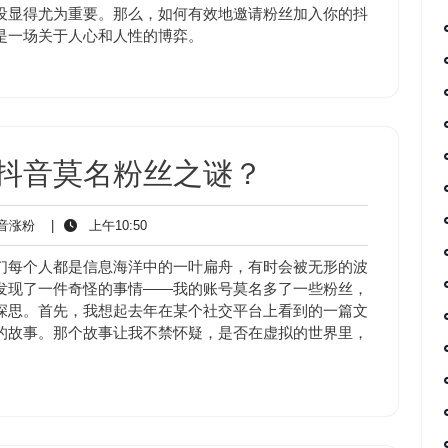
粉
设显得尤为重要。那么，如何有效地邀请粉丝加入你的抖
是一场关于人心和人性的博弈。
_抖音莫名粉丝之谜？
抖
上
音涨粉
|
上午10:50
音
午
涨
10:50
们每个人都是信息海洋中的一叶扁舟，有时会被无形的波
粉
发现了一件奇怪的事情——我的账号莫名多了一些粉丝，
深思。首先，我想起去年在某个社交平台上看到的一篇文
的故事。那个故事让我不禁怀疑，是否在虚拟的世界里，