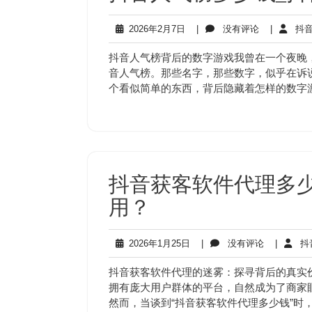
2026
没
2026年2月7日
|
没有评论
|
抖音
年
有
2
评
抖音人气榜背后的数字游戏我曾在一个夜晚
月
论
音人气榜。那些名字，那些数字，似乎在诉
7
个看似简单的东西，背后隐藏着怎样的数字
日
抖音获客软件代理多
用？
2026
没
2026年1月25日
|
没有评论
|
抖
年
有
1
评
抖音获客软件代理的迷雾：探寻背后的真实
月
论
拥有庞大用户群体的平台，自然成为了商家
25
然而，当谈到“抖音获客软件代理多少钱”时
日