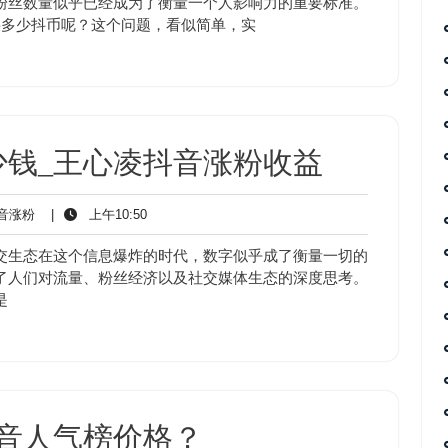
粉丝数量似乎已经成为了衡量一个人影响力的重要标准。
要多少抖币呢？这个问题，看似简单，实
少钱_王心凌抖音涨粉收益
抖
上
音涨粉
|
上午10:50
音
午
涨
10:50
交生态在这个信息爆炸的时代，数字似乎成了衡量一切的
粉
了人们对流量、粉丝经济以及社交媒体生态的深度思考。
是
音人气榜价格？