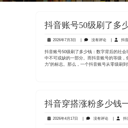
抖音账号50级刷了多
2026
没
2026年7月3日
|
没有评论
|
抖音
年
有
7
评
抖音账号50级刷了多少钱：数字背后的社
月
论
中不可或缺的一部分。而抖音账号的等级，似
3
力”的标志。那么，一个抖音账号从零级刷到
日
抖音穿搭涨粉多少钱
2026
没
2026年4月17日
|
没有评论
|
抖
年
有