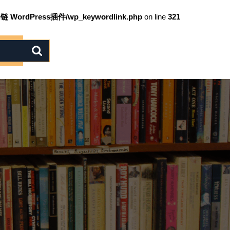
链 WordPress插件/wp_keywordlink.php
on line
321