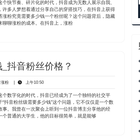
涨
10:50
这个快节奏、碎片化的时代，抖音成为无数人展示自我、
粉
，许多人梦想着通过分享自己的穿搭技巧，在抖音上获得
搭涨粉究竟需要多少钱一个粉丝呢？这个问题背后，隐藏
来聊聊涨粉的成本。在抖音上，涨粉
_抖音粉丝价格？
抖
上
涨粉
|
上午10:50
音
午
涨
10:50
这个数字化的时代，抖音已经成为了一个独特的社交平
粉
“抖音粉丝级需要多少钱”这个问题，它不仅仅是一个数
故事。我曾在一次聚会上听到一位抖音博主分享他的经
一个普通的大学生，他的目标很简单，就是能够