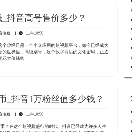
钱_抖音高号售价多少？
抖
上
音涨粉
|
上午10:50
音
午
涨
10:50
这个曾经只是一个小众应用的短视频平台，如今已经成为
粉
音的世界里，高级别号，这个数字背后的文化密码，正逐
意花大价钱购
币_抖音1万粉丝值多少钱？
抖
上
音涨粉
|
上午10:50
音
午
涨
10:50
抖币？在这个短视频盛行的时代，抖音已经成为许多人生
粉