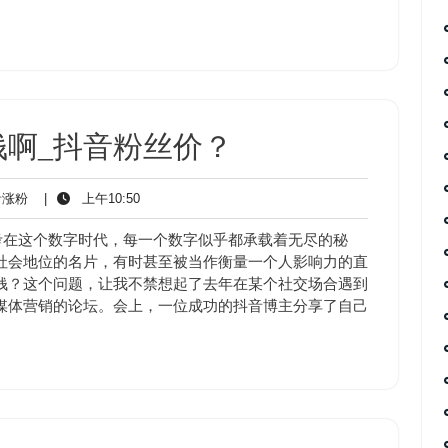
啊_抖音粉丝价？
抖
上
涨粉
|
上午10:50
音
午
涨
10:50
考在这个数字时代，每一个数字似乎都承载着无尽的秘
粉
社会地位的名片，有时甚至被当作衡量一个人影响力的直
钱？这个问题，让我不禁想起了去年在某个社交场合遇到
媒体营销的论坛。会上，一位成功的抖音博主分享了自己