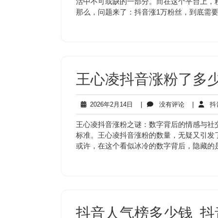
活中不可或缺的一部分。而在这个平台上，
17
那么，问题来了：抖音涨1万粉丝，到底需
日
王心凌抖音涨粉了多
2026
没
2026年2月14日
|
没有评论
|
抖
年
有
2
评
王心凌抖音涨粉之谜：数字背后的情感与社
月
论
标准。王心凌抖音涨粉的数量，无疑又引发
14
或许，在这个看似冰冷的数字背后，隐藏的
日
抖音人气榜多少钱_抖