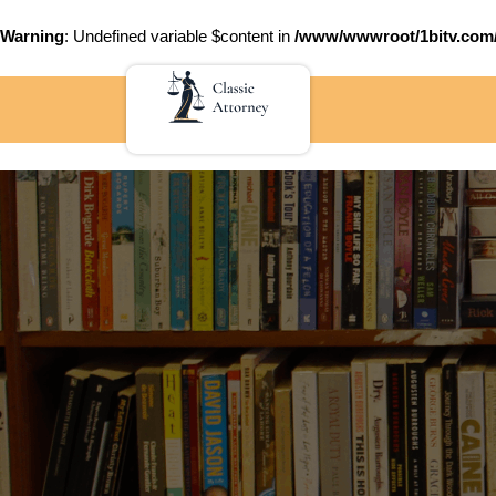
Warning
: Undefined variable $content in
/www/wwwroot/1bitv.c
Skip
to
content