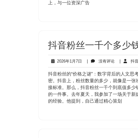
上，与一位资深广告
抖音粉丝一千个多少钱
2026
没
2026年1月7日
|
没有评论
|
抖音
年
有
1
评
抖音粉丝的“价格之谜”：数字背后的人文思
月
论
密。抖音上，粉丝数量的多少，就像是一张
7
接标准。那么，抖音粉丝一千个到底值多少
日
的一件事。去年夏天，我参加了一场关于新
的经验。他提到，自己通过精心策划