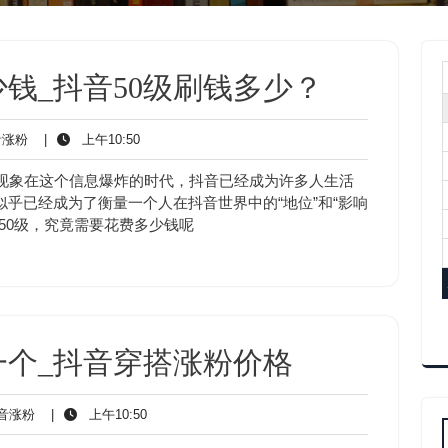
少钱_抖音50级刷钱多少？
抖
上
涨粉
|
上午10:50
音
午
涨
10:50
会现象在这个信息爆炸的时代，抖音已经成为许多人生活
粉
乎已经成为了衡量一个人在抖音世界中的“地位”和“影响
50级，究竟需要花费多少钱呢
一个_抖音穿搭涨粉价格
抖
上
音涨粉
|
上午10:50
音
午