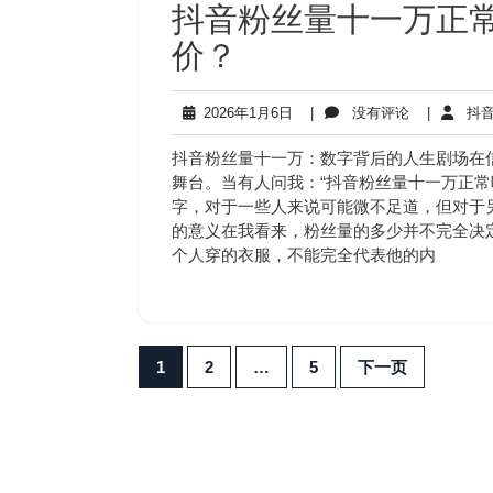
抖音粉丝量十一万正常
价？
2026
没
2026年1月6日
|
没有评论
|
抖音
年
有
1
评
抖音粉丝量十一万：数字背后的人生剧场在
月
论
舞台。当有人问我：“抖音粉丝量十一万正常
6
字，对于一些人来说可能微不足道，但对于
日
的意义在我看来，粉丝量的多少并不完全决
个人穿的衣服，不能完全代表他的内
文
1
2
…
5
下一页
章
分
页