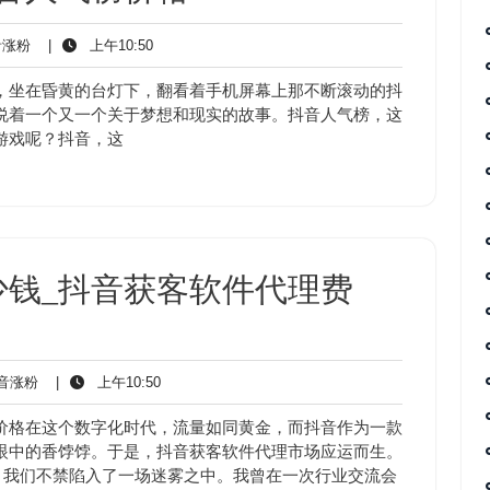
抖
上
涨粉
|
上午10:50
音
午
涨
10:50
，坐在昏黄的台灯下，翻看着手机屏幕上那不断滚动的抖
粉
说着一个又一个关于梦想和现实的故事。抖音人气榜，这
游戏呢？抖音，这
少钱_抖音获客软件代理费
抖
上
音涨粉
|
上午10:50
音
午
涨
10:50
价格在这个数字化时代，流量如同黄金，而抖音作为一款
粉
眼中的香饽饽。于是，抖音获客软件代理市场应运而生。
，我们不禁陷入了一场迷雾之中。我曾在一次行业交流会