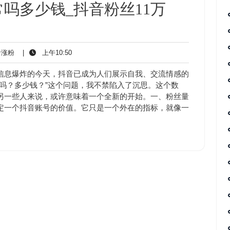
吗多少钱_抖音粉丝11万
抖
上
涨粉
|
上午10:50
音
午
涨
10:50
信息爆炸的今天，抖音已成为人们展示自我、交流情感的
粉
吗？多少钱？”这个问题，我不禁陷入了沉思。这个数
另一些人来说，或许意味着一个全新的开始。一、粉丝量
定一个抖音账号的价值。它只是一个外在的指标，就像一