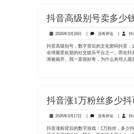
抖音高级别号卖多少
2026
没
2026年3月24日
|
没有评论
|
抖
年
有
3
评
抖音高级别号，数字背后的文化密码抖音，
月
论
全球最受欢迎的社交娱乐平台之一。而在抖
24
渐被揭开。我一直很好奇，为什么有些人愿
日
抖音涨1万粉丝多少抖
2026
没
2026年3月17日
|
没有评论
|
抖
年
有
3
评
抖音涨粉背后的数字游戏：1万粉丝，多少
月
论