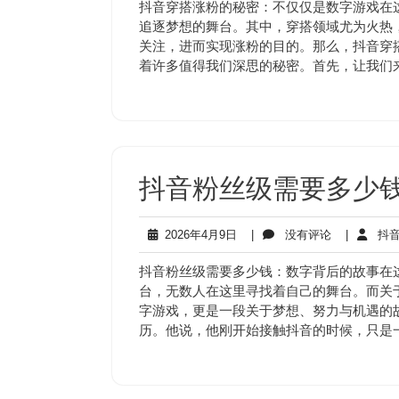
4
评
抖音穿搭涨粉的秘密：不仅仅是数字游戏在
月
论
追逐梦想的舞台。其中，穿搭领域尤为火热
17
关注，进而实现涨粉的目的。那么，抖音穿
日
着许多值得我们深思的秘密。首先，让我们
抖音粉丝级需要多少钱
2026
没
2026年4月9日
|
没有评论
|
抖音
年
有
4
评
抖音粉丝级需要多少钱：数字背后的故事在
月
论
台，无数人在这里寻找着自己的舞台。而关于
9
字游戏，更是一段关于梦想、努力与机遇的
日
历。他说，他刚开始接触抖音的时候，只是