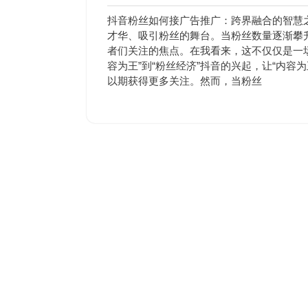
年
有
9
评
抖音粉丝如何接广告推广：跨界融合的智慧
月
论
才华、吸引粉丝的舞台。当粉丝数量逐渐攀
12
者们关注的焦点。在我看来，这不仅仅是一
日
容为王”到“粉丝经济”抖音的兴起，让“内
以期获得更多关注。然而，当粉丝