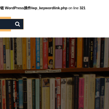
链 WordPress插件/wp_keywordlink.php
on line
321