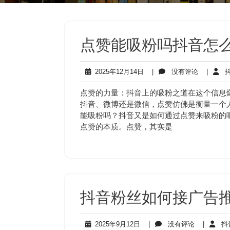
点赞能吸粉吗抖音怎
2025
没
2025年12月14日
|
没有评论
|
抖
年
有
12
评
点赞的力量：抖音上的吸粉之道在这个信息
月
论
抖音、微博还是微信，点赞仿佛是衡量一个
14
能吸粉吗？抖音又是如何通过点赞来吸粉的
日
点赞的本质。点赞，其实是
抖音粉丝如何接广告
2025
没
2025年9月12日
|
没有评论
|
抖