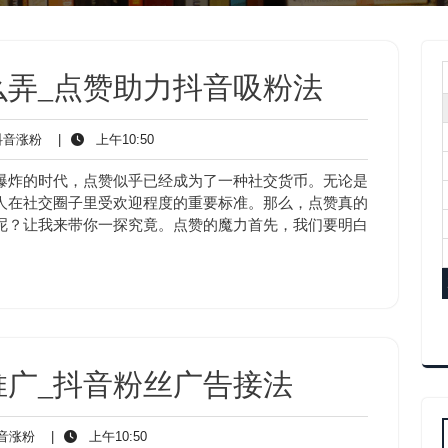
么弄_点赞助力抖音吸粉法
抖
上
音涨粉
|
上午10:50
音
午
涨
10:50
爆炸的时代，点赞似乎已经成为了一种社交货币。无论是
粉
人在社交圈子里受欢迎程度的重要标准。那么，点赞真的
呢？让我来带你一探究竟。点赞的魔力首先，我们要明白
推广_抖音粉丝广告接法
抖
上
音涨粉
|
上午10:50