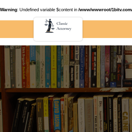
Warning
: Undefined variable $content in
/www/wwwroot/1bitv.c
Skip
to
content