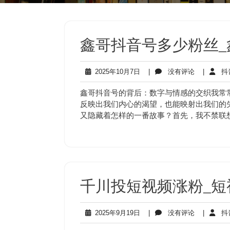
鑫哥抖音号多少粉丝
2025
没
2025年10月7日
|
没有评论
|
抖
年
有
10
评
鑫哥抖音号的背后：数字与情感的交织我常
月
论
反映出我们内心的渴望，也能映射出我们的失
7
又隐藏着怎样的一番故事？首先，我不禁联
日
千川投短视频涨粉_短
2025
没
2025年9月19日
|
没有评论
|
抖
年
有