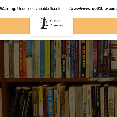
Warning
: Undefined variable $content in
/www/wwwroot/1bitv.c
Skip
to
content