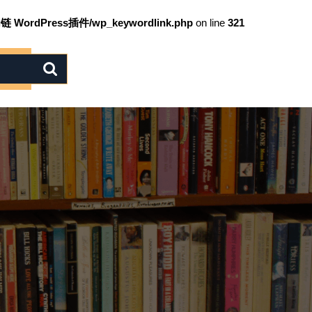
链 WordPress插件/wp_keywordlink.php
on line
321