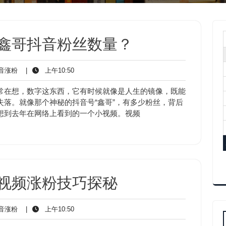
_鑫哥抖音粉丝数量？
抖
上
音涨粉
|
上午10:50
音
午
涨
10:50
常在想，数字这东西，它有时候就像是人生的镜像，既能
粉
落。就像那个神秘的抖音号“鑫哥”，有多少粉丝，背后
想到去年在网络上看到的一个小视频。视频
视频涨粉技巧探秘
抖
上
音涨粉
|
上午10:50
音
午