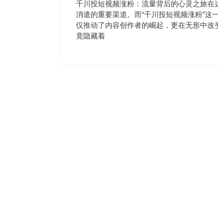
9
评
千川投短视频涨粉：流量背后的心灵之旅在
月
论
消遣的重要渠道。而“千川投短视频涨粉”这
19
仅推动了内容创作者的崛起，更在无形中改
日
竟隐藏着