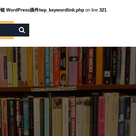
链 WordPress插件/wp_keywordlink.php
on line
321