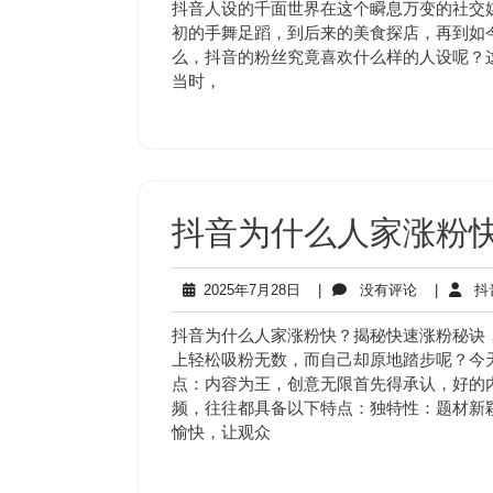
2
评
抖音人设的千面世界在这个瞬息万变的社交
月
论
初的手舞足蹈，到后来的美食探店，再到如今
15
么，抖音的粉丝究竟喜欢什么样的人设呢？
日
当时，
抖音为什么人家涨粉
2025
没
2025年7月28日
|
没有评论
|
抖
年
有
7
评
抖音为什么人家涨粉快？揭秘快速涨粉秘诀
月
论
上轻松吸粉无数，而自己却原地踏步呢？今天
28
点：内容为王，创意无限首先得承认，好的
日
频，往往都具备以下特点：独特性：题材新
愉快，让观众