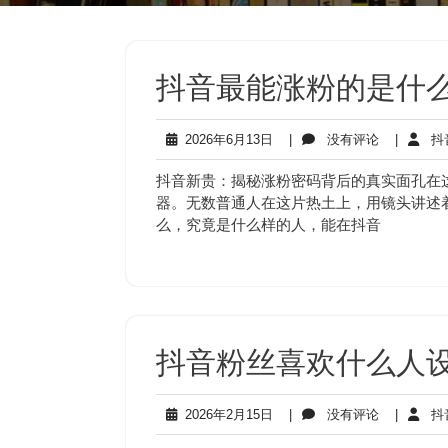
抖音最能涨粉的是什
2026
没
2026年6月13日
|
没有评论
|
抖
年
有
6
评
抖音新贵：揭秘涨粉密码背后的真实面孔在
月
论
器。无数普通人在这片热土上，用镜头讲述
13
么，究竟是什么样的人，能在抖音
日
抖音粉丝喜欢什么人
2026
没
2026年2月15日
|
没有评论
|
抖
年
有