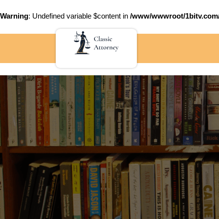
Warning
: Undefined variable $content in
/www/wwwroot/1bitv.c
Skip
to
content