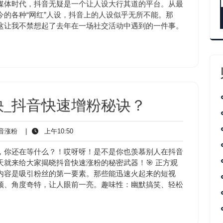
涨
10:50
媒体时代，抖音无疑是一个让人设大行其道的平台。从最
粉
的各种“网红”人设，抖音上的人设似乎无所不能。那
这让我不禁想起了去年在一场社交活动中遇到的一件事。
快_抖音快速增粉秘诀？
抖
上
音涨粉
|
上午10:50
音
午
涨
10:50
，你还在等什么？！哎呀呀！是不是你也羡慕别人在抖音
粉
就来给大家揭晓抖音快速涨粉的秘密武器！🎯 正方观
内容是吸引粉丝的第一要素。那些能迅速火起来的短视
颖、角度奇特，让人眼前一亮。趣味性：幽默搞笑、轻松