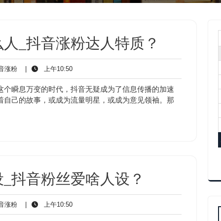
么人_抖音涨粉达人特质？
抖
上
音涨粉
|
上午10:50
音
午
涨
10:50
这个瞬息万变的时代，抖音无疑成为了信息传播的加速
粉
着自己的故事，或成为流量明星，或成为意见领袖。那
设_抖音粉丝爱啥人设？
抖
上
音涨粉
|
上午10:50
音
午