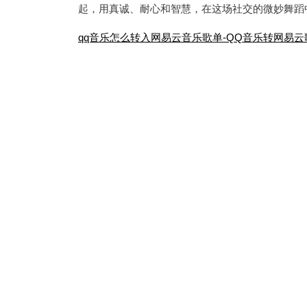
起，用真诚、耐心和智慧，在这场社交的微妙舞蹈
文
qq音乐怎么转入网易云音乐歌单-QQ音乐转网易云
章
导
航