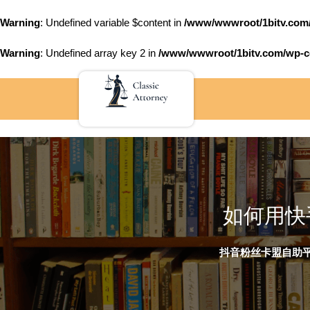
Warning
: Undefined variable $content in
/www/wwwroot/1bitv.c
Warning
: Undefined array key 2 in
/www/wwwroot/1bitv.com/wp-co
Skip
to
content
如何用快
抖音粉丝卡盟自助