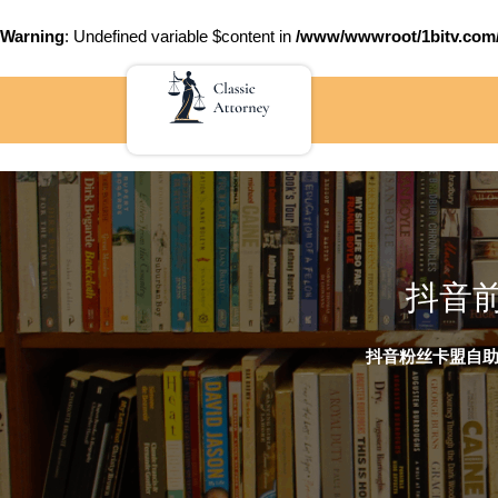
Warning
: Undefined variable $content in
/www/wwwroot/1bitv.c
Skip
to
content
抖音
抖音粉丝卡盟自