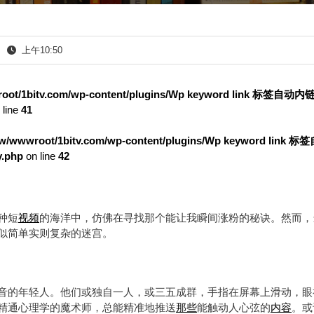
上午10:50
oot/1bitv.com/wp-content/plugins/Wp keyword link 标签自动
 line
41
w/wwwroot/1bitv.com/wp-content/plugins/Wp keyword link 
.php
on line
42
种短
视频
的海洋中，仿佛在寻找那个能让我瞬间涨粉的秘诀。然而，
似简单实则复杂的迷宫。
音的年轻人。他们或独自一人，或三五成群，手指在屏幕上滑动，眼
精通心理学的魔术师，总能精准地推送
那些
能触动人心弦的
内容
。或