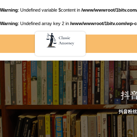
Warning
: Undefined variable $content in
/www/wwwroot/1bitv.c
Warning
: Undefined array key 2 in
/www/wwwroot/1bitv.com/wp-co
Skip
to
content
抖
抖音粉丝