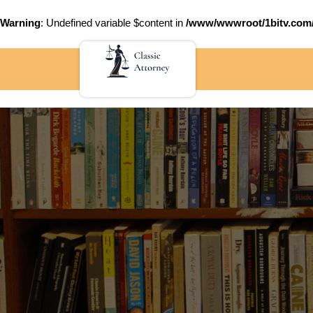
Warning
: Undefined variable $content in
/www/wwwroot/1bitv.c
Skip
to
content