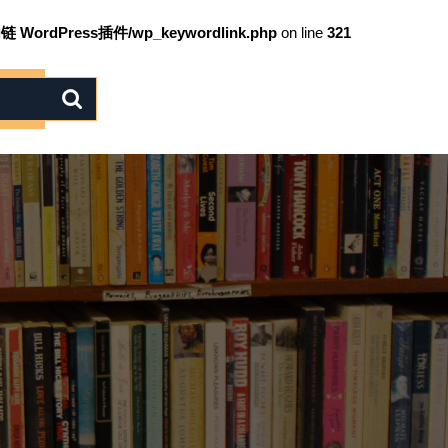
链 WordPress插件/wp_keywordlink.php
on line
321