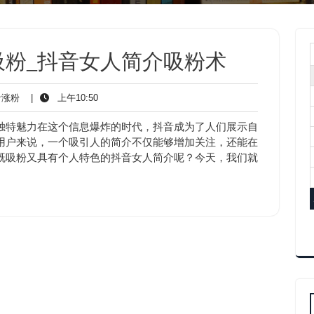
吸粉_抖音女人简介吸粉术
抖
上
涨粉
|
上午10:50
音
午
涨
10:50
独特魅力在这个信息爆炸的时代，抖音成为了人们展示自
粉
用户来说，一个吸引人的简介不仅能够增加关注，还能在
既吸粉又具有个人特色的抖音女人简介呢？今天，我们就