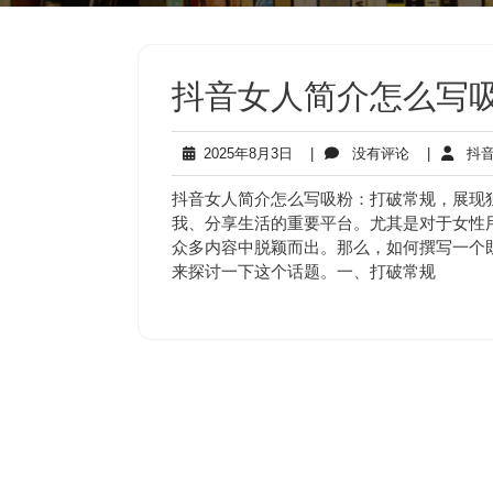
抖音女人简介怎么写
2025
没
2025年8月3日
|
没有评论
|
抖音
年
有
8
评
抖音女人简介怎么写吸粉：打破常规，展现
月
论
我、分享生活的重要平台。尤其是对于女性
3
众多内容中脱颖而出。那么，如何撰写一个
日
来探讨一下这个话题。一、打破常规