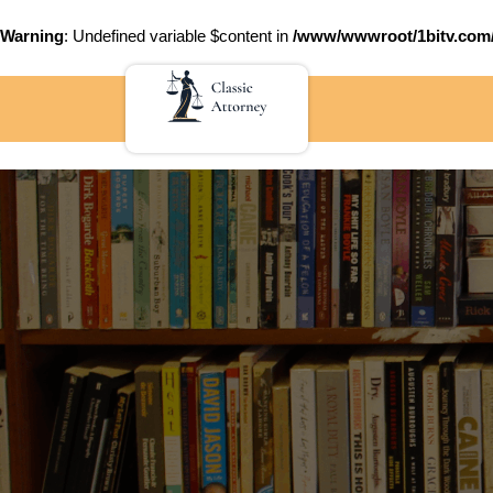
Warning
: Undefined variable $content in
/www/wwwroot/1bitv.c
Skip
to
content