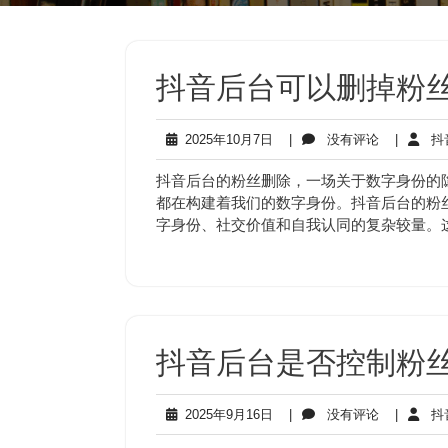
抖音后台可以删掉粉
2025
没
2025年10月7日
|
没有评论
|
抖
年
有
10
评
抖音后台的粉丝删除，一场关于数字身份的
月
论
都在构建着我们的数字身份。抖音后台的粉
7
字身份、社交价值和自我认同的复杂较量。
日
抖音后台是否控制粉丝
2025
没
2025年9月16日
|
没有评论
|
抖
年
有