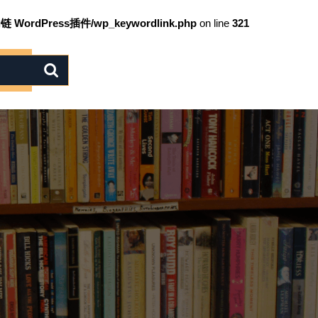
链 WordPress插件/wp_keywordlink.php
on line
321