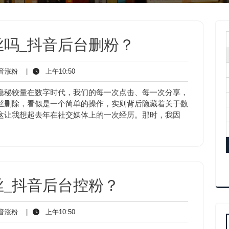
丝吗_抖音后台删粉？
抖
上
音涨粉
|
上午10:50
音
午
涨
10:50
隐秘较量在数字时代，我们的每一次点击、每一次分享，
粉
丝删除，看似是一个简单的操作，实则背后隐藏着关于数
这让我想起去年在社交媒体上的一次经历。那时，我因
_抖音后台控粉？
抖
上
音涨粉
|
上午10:50
音
午