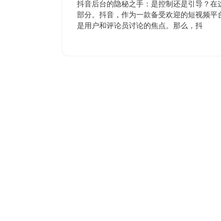
9
评
抖音后台的隐秘之手：是控制还是引导？在
月
论
部分。抖音，作为一款备受欢迎的短视频平台
16
是用户和评论员讨论的焦点。那么，抖
日