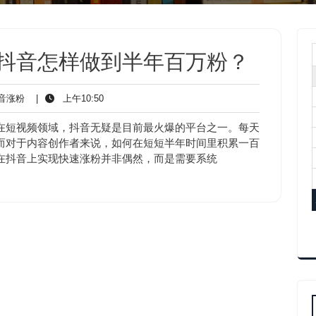
_抖音怎样做到半年百万粉？
抖
上
音涨粉
|
上午10:50
音
午
涨
10:50
在短视频领域，抖音无疑是目前最火爆的平台之一。每天
粉
而对于内容创作者来说，如何在短短半年时间里积累一百
在抖音上实现快速涨粉并非偶然，而是需要系统