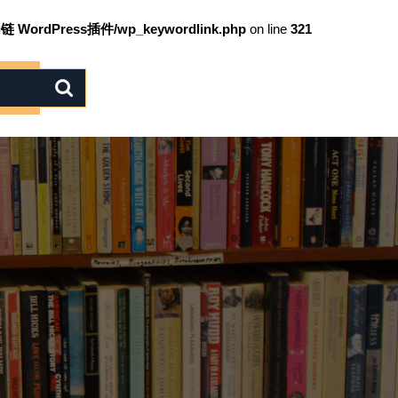
链 WordPress插件/wp_keywordlink.php
on line
321