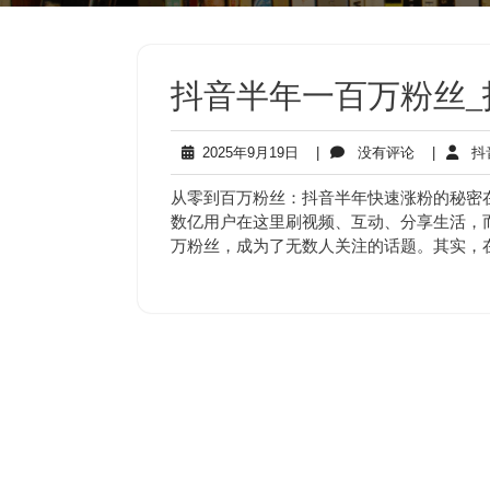
抖音半年一百万粉丝
2025
没
2025年9月19日
|
没有评论
|
抖
年
有
9
评
从零到百万粉丝：抖音半年快速涨粉的秘密
月
论
数亿用户在这里刷视频、互动、分享生活，
19
万粉丝，成为了无数人关注的话题。其实，
日