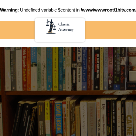
Warning
: Undefined variable $content in
/www/wwwroot/1bitv.c
Skip
to
content